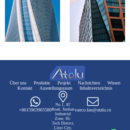
Über uns
Produkte
Projekt
Nachrichten
Wissen
Kontakt
Ausstellungsraum
Inhaltsverzeichnis
No.1, AT
Road, Jinshan
+8615963965580
vanco.fan@atalu.cn
Industrial
Zone, Hi-
Tech District,
Linyi City,