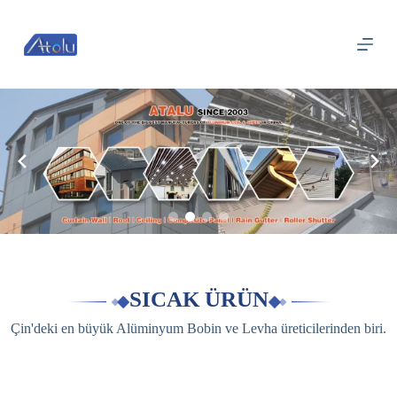
跳
过
内
容
SICAK ÜRÜN
Çin'deki en büyük Alüminyum Bobin ve Levha üreticilerinden biri.