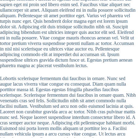
sapien eget mi proin sed libero enim sed. Faucibus vitae aliquet nec
ullamcorper sit amet. Aliquam eleifend mi in nulla posuere sollicitudin
aliquam. Pellentesque sit amet porttitor eget. Varius vel pharetra vel
turpis nunc eget. Quis hendrerit dolor magna eget est lorem ipsum
dolor sit. Adipiscing elit duis tristique sollicitudin nibh sit. Suscipit
adipiscing bibendum est ultricies integer quis auctor elit sed. Eleifend
mi in nulla posuere. Vitae congue mauris rhoncus aenean vel. Velit ut
tortor pretium viverra suspendisse potenti nullam ac tortor. Accumsan
in nisl nisi scelerisque eu ultrices vitae auctor eu. Pellentesque
adipiscing commodo elit at imperdiet dui accumsan sit. Ipsum
suspendisse ultrices gravida dictum fusce ut. Egestas pretium aenean
pharetra magna ac placerat vestibulum lectus.
Lobortis scelerisque fermentum dui faucibus in ornare. Nunc sed
augue lacus viverra vitae congue eu consequat. Diam quam nulla
porttitor massa id. Egestas egestas fringilla phasellus faucibus
scelerisque. Scelerisque fermentum dui faucibus in ornare quam. Nibh
venenatis cras sed felis. Sollicitudin nibh sit amet commodo nulla
facilisi nullam. Vestibulum sed arcu non odio euismod lacinia at quis.
Laoreet non curabitur gravida arcu ac tortor. Nibh cras pulvinar mattis
nunc sed. Neque laoreet suspendisse interdum consectetur libero id. A
cras semper auctor neque. Adipiscing elit pellentesque habitant morbi.
Euismod nisi porta lorem mollis aliquam ut porttitor leo a. Facilisi
nullam vehicula ipsum a arcu cursus vitae congue. Ut lectus arcu