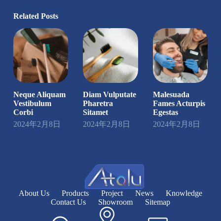
Related Posts
Neque Aliquam
Diam Vulputate
Malesuada
Vestibulum
Pharetra
Fames Acturpis
Corbi
Sitamet
Egestas
2024年2月8日
2024年2月8日
2024年2月8日
About Us
Products
Project
News
Knowledge
Contact Us
Showroom
Sitemap