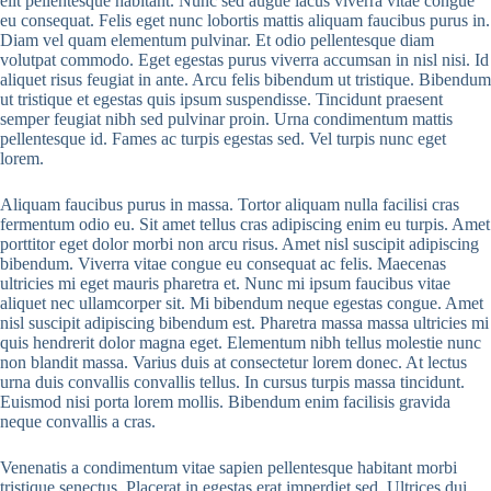
elit pellentesque habitant. Nunc sed augue lacus viverra vitae congue
eu consequat. Felis eget nunc lobortis mattis aliquam faucibus purus in.
Diam vel quam elementum pulvinar. Et odio pellentesque diam
volutpat commodo. Eget egestas purus viverra accumsan in nisl nisi. Id
aliquet risus feugiat in ante. Arcu felis bibendum ut tristique. Bibendum
ut tristique et egestas quis ipsum suspendisse. Tincidunt praesent
semper feugiat nibh sed pulvinar proin. Urna condimentum mattis
pellentesque id. Fames ac turpis egestas sed. Vel turpis nunc eget
lorem.
Aliquam faucibus purus in massa. Tortor aliquam nulla facilisi cras
fermentum odio eu. Sit amet tellus cras adipiscing enim eu turpis. Amet
porttitor eget dolor morbi non arcu risus. Amet nisl suscipit adipiscing
bibendum. Viverra vitae congue eu consequat ac felis. Maecenas
ultricies mi eget mauris pharetra et. Nunc mi ipsum faucibus vitae
aliquet nec ullamcorper sit. Mi bibendum neque egestas congue. Amet
nisl suscipit adipiscing bibendum est. Pharetra massa massa ultricies mi
quis hendrerit dolor magna eget. Elementum nibh tellus molestie nunc
non blandit massa. Varius duis at consectetur lorem donec. At lectus
urna duis convallis convallis tellus. In cursus turpis massa tincidunt.
Euismod nisi porta lorem mollis. Bibendum enim facilisis gravida
neque convallis a cras.
Venenatis a condimentum vitae sapien pellentesque habitant morbi
tristique senectus. Placerat in egestas erat imperdiet sed. Ultrices dui